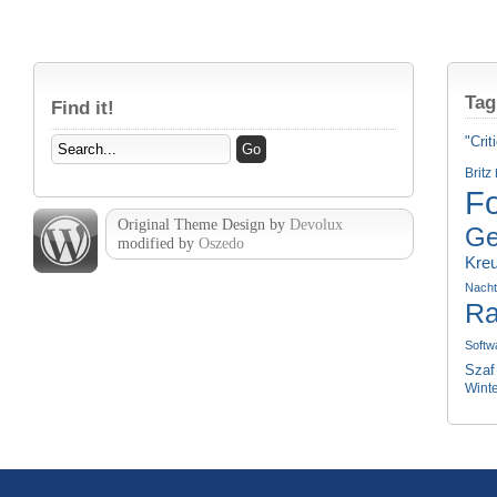
Tag
Find it!
"Crit
Britz
Fo
Original Theme Design by
Devolux
Ge
modified by
Oszedo
Kre
Nach
Ra
Softw
Szaf
Wint