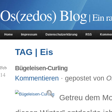
Os(zedos) Blog
| Ein r
Home
Impressum
Datenschutzerklärung
RSS
Kommen
TAG | Eis
 Feb
Bügeleisen-Curling
14
Kommentieren
· gepostet von
O
Getreu dem Mot