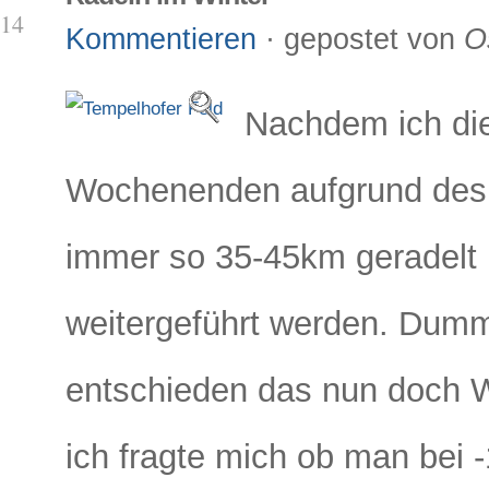
14
Kommentieren
· gepostet von
O
Nachdem ich die
Wochenenden aufgrund des f
immer so 35-45km geradelt b
weitergeführt werden. Dumm
entschieden das nun doch W
ich fragte mich ob man bei 