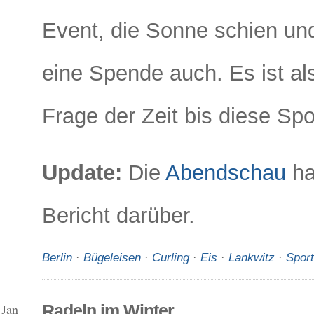
Event, die Sonne schien un
eine Spende auch. Es ist al
Frage der Zeit bis diese Spo
Update:
Die
Abendschau
ha
Bericht darüber.
Berlin
·
Bügeleisen
·
Curling
·
Eis
·
Lankwitz
·
Sport
 Jan
Radeln im Winter