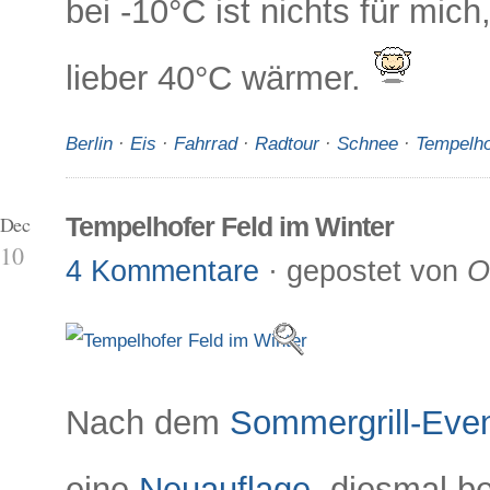
bei -10°C ist nichts für mic
lieber 40°C wärmer.
Berlin
·
Eis
·
Fahrrad
·
Radtour
·
Schnee
·
Tempelho
 Dec
Tempelhofer Feld im Winter
10
4 Kommentare
· gepostet von
O
Nach dem
Sommergrill-Even
eine
Neuauflage
, diesmal b