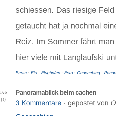
schiessen. Das riesige Feld
getaucht hat ja nochmal ei
Reiz. Im Sommer fährt man 
hier viele mit Langlaufski u
Berlin
·
Eis
·
Flughafen
·
Foto
·
Geocaching
·
Pano
 Feb
Panoramablick beim cachen
10
3 Kommentare
· gepostet von
O