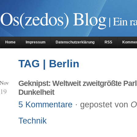
Os(zedos) Blog
| Ein r
Home
Impressum
Datenschutzerklärung
RSS
Kommen
TAG | Berlin
 Nov
Geknipst: Weltweit zweitgrößte Par
19
Dunkelheit
5 Kommentare
· gepostet von
O
Technik