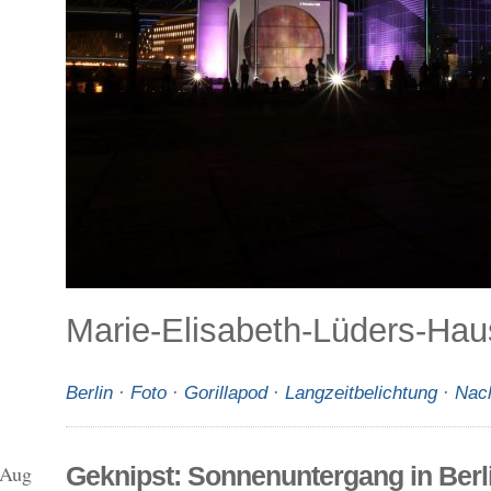
Marie-Elisabeth-Lüders-Hau
Berlin
·
Foto
·
Gorillapod
·
Langzeitbelichtung
·
Nac
 Aug
Geknipst: Sonnenuntergang in Berl