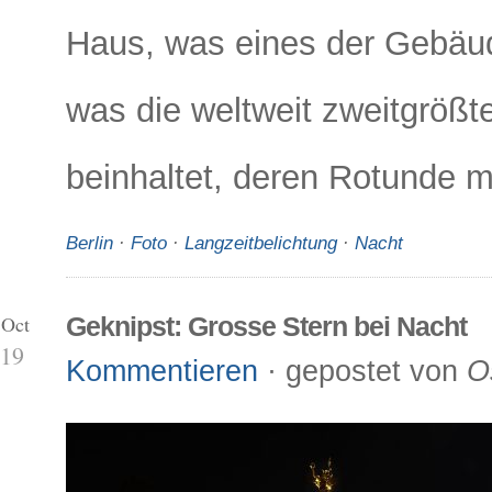
Haus, was eines der Gebäud
was die weltweit zweitgrößt
beinhaltet, deren Rotunde m
Berlin
·
Foto
·
Langzeitbelichtung
·
Nacht
 Oct
Geknipst: Grosse Stern bei Nacht
19
Kommentieren
· gepostet von
O