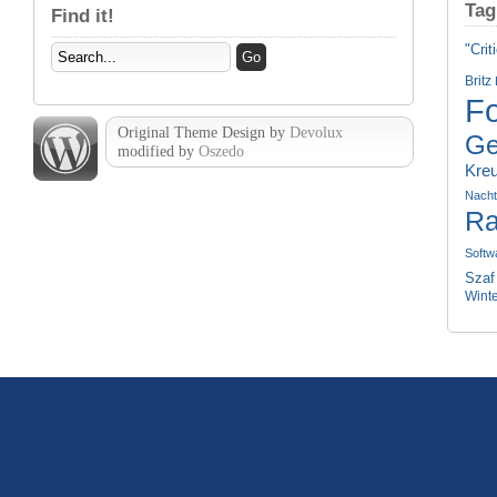
Tag
Find it!
"Crit
Britz
Fo
Original Theme Design by
Devolux
Ge
modified by
Oszedo
Kre
Nach
Ra
Softw
Szaf
Wint