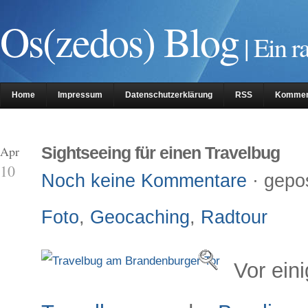
Os(zedos) Blog
| Ein r
Home
Impressum
Datenschutzerklärung
RSS
Kommen
 Apr
Sightseeing für einen Travelbug
10
Noch keine Kommentare
· gepo
Foto
,
Geocaching
,
Radtour
Vor ein