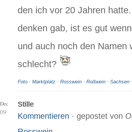
den ich vor 20 Jahren hatte
denken gab, ist es gut wenn
und auch noch den Namen we
schlecht?
Foto
·
Marktplatz
·
Rosswein
·
Roßwein
·
Sachsen
 Dec
Stille
09
Kommentieren
· gepostet von
O
Rosswein