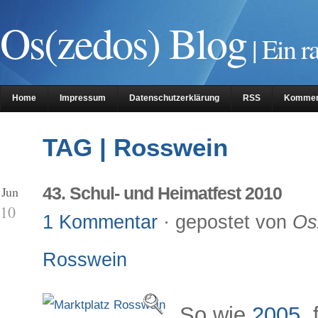
Os(zedos) Blog
| Ein r
Home
Impressum
Datenschutzerklärung
RSS
Kommen
TAG | Rosswein
 Jun
43. Schul- und Heimatfest 2010
10
1 Kommentar
· gepostet von
Os
Rosswein
So wie
2005
,