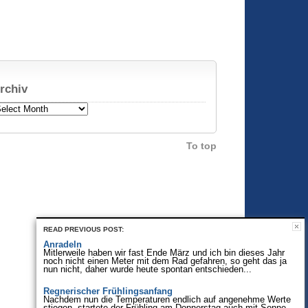
rchiv
chiv
To top
READ PREVIOUS POST:
Anradeln
Mitlerweile haben wir fast Ende März und ich bin dieses Jahr
noch nicht einen Meter mit dem Rad gefahren, so geht das ja
nun nicht, daher wurde heute spontan entschieden...
Regnerischer Frühlingsanfang
Nachdem nun die Temperaturen endlich auf angenehme Werte
stiegen, startete der Frühling am Donnerstag auch mit Sonne,