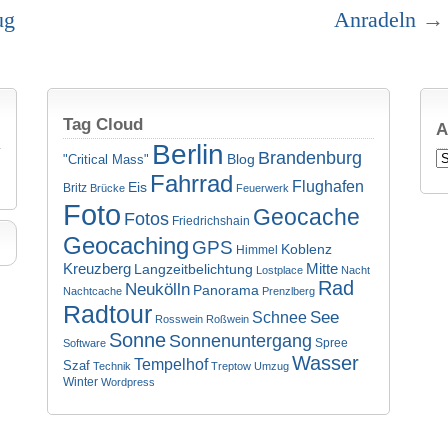
ug
Anradeln
→
Tag Cloud
A
Berlin
Brandenburg
Ar
Blog
"Critical Mass"
Fahrrad
Flughafen
Eis
Britz
Brücke
Feuerwerk
Foto
Geocache
Fotos
Friedrichshain
Geocaching
GPS
Koblenz
Himmel
Kreuzberg
Mitte
Langzeitbelichtung
Lostplace
Nacht
Rad
Neukölln
Panorama
Nachtcache
Prenzlberg
Radtour
See
Schnee
Rosswein
Roßwein
Sonne
Sonnenuntergang
Spree
Software
Wasser
Tempelhof
Szaf
Technik
Treptow
Umzug
Winter
Wordpress