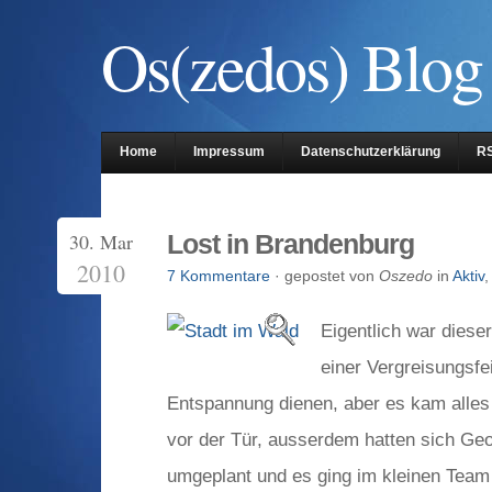
Os(zedos) Blog
Home
Impressum
Datenschutzerklärung
R
30. Mar
Lost in Brandenburg
2010
7 Kommentare
· gepostet von
Oszedo
in
Aktiv
Eigentlich war diese
einer Vergreisungsfei
Entspannung dienen, aber es kam alle
vor der Tür, ausserdem hatten sich Ge
umgeplant und es ging im kleinen Team