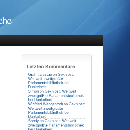
che
Letzten Kommentare
Graffitiartist.io
Geknipst:
on
Weltweit zweitgrößte
Parlamentsbibliothek bei
Dunkelheit
Simon
Geknipst: Weltweit
on
zweitgrößte Parlamentsbibliothek
bei Dunkelheit
Winfried Wengenroth
Geknipst:
on
Weltweit zweitgrößte
Parlamentsbibliothek bei
Dunkelheit
Sandy
Geknipst: Weltweit
on
zweitgrößte Parlamentsbibliothek
bei Dunkelheit