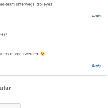
her-team unterwegs. :rolleyes:
Reply
9:02
estens morgen werden.
Reply
ntar