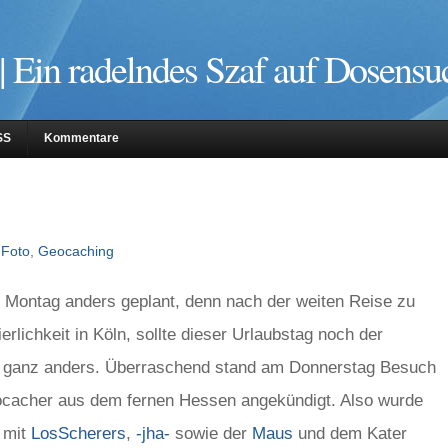
| Ein radelndes Szaf auf Dosensu
SS
Kommentare
,
Foto
,
Geocaching
r Montag anders geplant, denn nach der weiten Reise zu
erlichkeit in Köln, sollte dieser Urlaubstag noch der
s ganz anders. Überraschend stand am Donnerstag Besuch
ocacher aus dem fernen Hessen angekündigt. Also wurde
 mit
LosScherers
,
-jha-
sowie der
Maus
und dem Kater