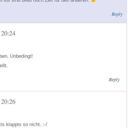
h los sind blieb noch Zeit für den anderen.
Reply
 20:24
ben. Unbedingt!
llt.
Reply
 20:26
s klappts so nicht. :-/