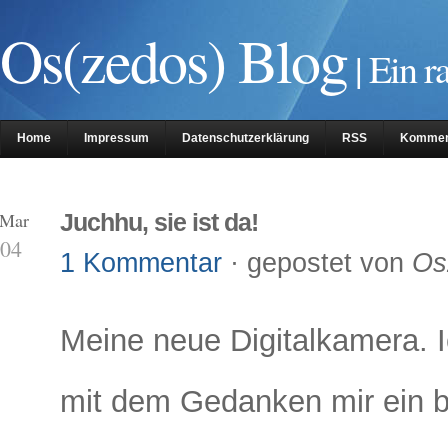
Os(zedos) Blog
| Ein r
Home
Impressum
Datenschutzerklärung
RSS
Kommen
 Mar
Juchhu, sie ist da!
04
1 Kommentar
· gepostet von
Os
Meine neue Digitalkamera. I
mit dem Gedanken mir ein b