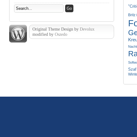
"Crit
Britz
Fo
Original Theme Design by
Devolux
Ge
modified by
Oszedo
Kre
Nach
Ra
Softw
Szaf
Wint