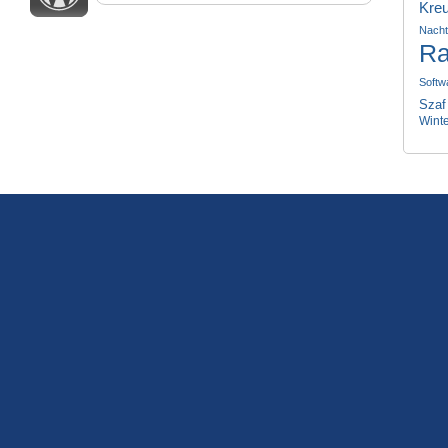
Kre
Nach
Ra
Softw
Szaf
Wint