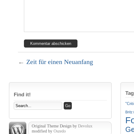
←
Zeit für einen Neuanfang
Tag
Find it!
"Crit
Britz
Fo
Original Theme Design by
Devolux
Ge
modified by
Oszedo