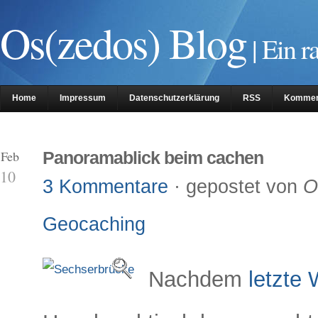
Os(zedos) Blog
| Ein r
Home
Impressum
Datenschutzerklärung
RSS
Kommen
 Feb
Panoramablick beim cachen
10
3 Kommentare
· gepostet von
O
Geocaching
Nachdem
letzte