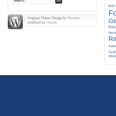
Britz
Fo
Original Theme Design by
Devolux
Ge
modified by
Oszedo
Kre
Nach
Ra
Softw
Szaf
Wint