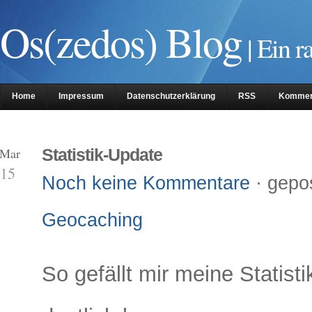
Os(zedos) Blog
| Ein r
Home
Impressum
Datenschutzerklärung
RSS
Kommen
 Mar
Statistik-Update
15
Noch keine Kommentare
· gepo
Geocaching
So gefällt mir meine Statist