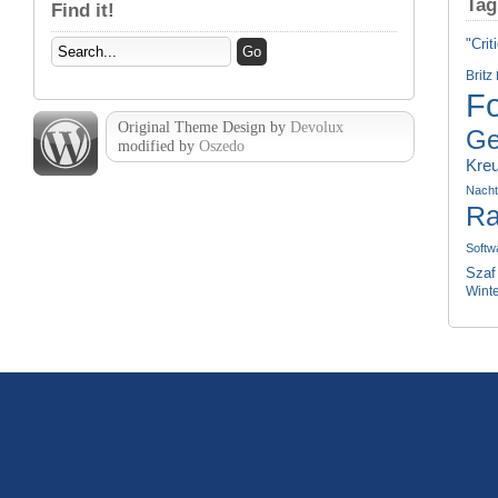
Tag
Find it!
"Crit
Britz
Fo
Original Theme Design by
Devolux
Ge
modified by
Oszedo
Kre
Nach
Ra
Softw
Szaf
Wint