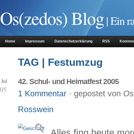
Os(zedos) Blog
| Ein r
Home
Impressum
Datenschutzerklärung
RSS
Kommen
TAG | Festumzug
 Jul
42. Schul- und Heimatfest 2005
05
1 Kommentar
· gepostet von
Os
Rosswein
Alles fing heute mo