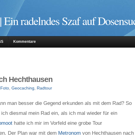
| Ein radelndes Szaf auf Dosensu
SS
Kommentare
ach Hechthausen
,
Foto
,
Geocaching
,
Radtour
nn man besser die Gegend erkunden als mit dem Rad? So
 ich diesmal mein Rad ein, als ich mal wieder für ein
omoot
hatte ich mir im Vorfeld eine grobe Tour
en. Der Plan war mit dem
Metronom
von Hechthausen nach