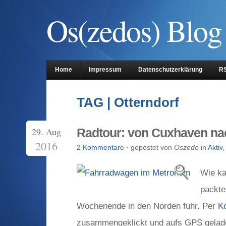
Os(zedos) Blog
Home
Impressum
Datenschutzerklärung
R
TAG | Otterndorf
29. Aug
Radtour: von Cuxhaven n
2016
2 Kommentare
· gepostet von
Oszedo
in
Aktiv
Wie ka
packte
Wochenende in den Norden fuhr. Per
K
zusammengeklickt und aufs GPS gelad