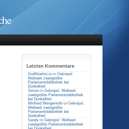
che
Letzten Kommentare
Graffitiartist.io
Geknipst:
on
Weltweit zweitgrößte
Parlamentsbibliothek bei
Dunkelheit
Simon
Geknipst: Weltweit
on
zweitgrößte Parlamentsbibliothek
bei Dunkelheit
Winfried Wengenroth
Geknipst:
on
Weltweit zweitgrößte
Parlamentsbibliothek bei
Dunkelheit
Sandy
Geknipst: Weltweit
on
zweitgrößte Parlamentsbibliothek
bei Dunkelheit