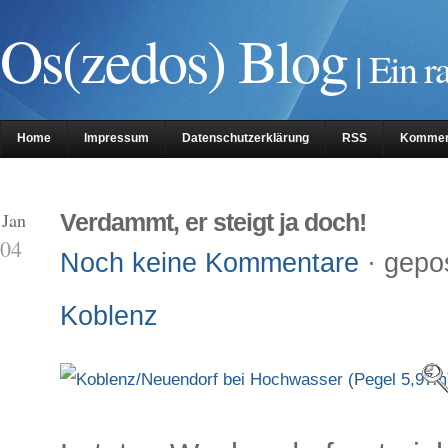
Os(zedos) Blog
| Ein r
Home
Impressum
Datenschutzerklärung
RSS
Kommen
 Jan
Verdammt, er steigt ja doch!
04
Noch keine Kommentare
· gepo
Koblenz