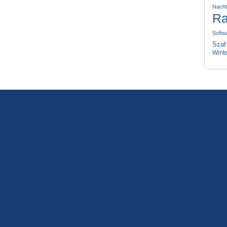
Nach
Ra
Softw
Szaf
Wint