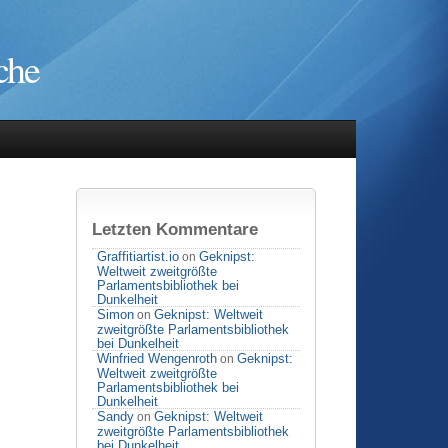
che
Letzten Kommentare
Graffitiartist.io
Geknipst:
on
Weltweit zweitgrößte
Parlamentsbibliothek bei
Dunkelheit
Simon
Geknipst: Weltweit
on
zweitgrößte Parlamentsbibliothek
bei Dunkelheit
Winfried Wengenroth
Geknipst:
on
Weltweit zweitgrößte
Parlamentsbibliothek bei
Dunkelheit
Sandy
Geknipst: Weltweit
on
zweitgrößte Parlamentsbibliothek
bei Dunkelheit