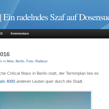
| Ein radelndes Szaf auf Dosensu
SS
Kommentare
2016
do
in
Aktiv
,
Berlin
,
Foto
,
Radtour
he Critical Mass in Berlin statt, der Terminplan lies es
als 4000
anderen Leuten quer durch die Stadt.