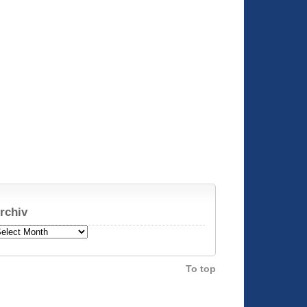
rchiv
chiv
To top