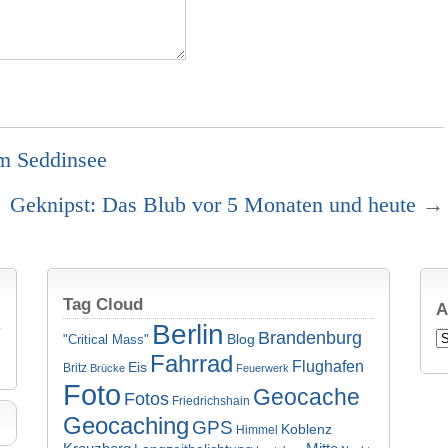
m Seddinsee
Geknipst: Das Blub vor 5 Monaten und heute
→
Tag Cloud
A
Berlin
Brandenburg
Ar
Blog
"Critical Mass"
Fahrrad
Flughafen
Eis
Britz
Brücke
Feuerwerk
Foto
Geocache
Fotos
Friedrichshain
Geocaching
GPS
Koblenz
Himmel