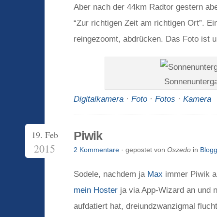
Aber nach der 44km Radtor gestern aben
“Zur richtigen Zeit am richtigen Ort”.
reingezoomt, abdrücken. Das Foto ist u
Sonnenunterga
Digitalkamera
·
Foto
·
Fotos
·
Kamera
19. Feb
Piwik
2015
2 Kommentare
· gepostet von
Oszedo
in
Blogg
Sodele, nachdem ja
Max
immer Piwik anp
mein Hoster
ja via App-Wizard an und 
aufdatiert hat, dreiundzwanzigmal fluch