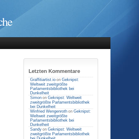
che
Letzten Kommentare
Graffitiartist.io
Geknipst:
on
Weltweit zweitgrößte
Parlamentsbibliothek bei
Dunkelheit
Simon
Geknipst: Weltweit
on
zweitgrößte Parlamentsbibliothek
bei Dunkelheit
Winfried Wengenroth
Geknipst:
on
Weltweit zweitgrößte
Parlamentsbibliothek bei
Dunkelheit
Sandy
Geknipst: Weltweit
on
zweitgrößte Parlamentsbibliothek
bei Dunkelheit