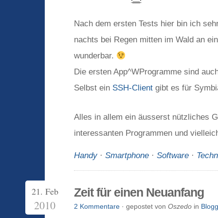
Nach dem ersten Tests hier bin ich se
nachts bei Regen mitten im Wald an ein
wunderbar.
Die ersten App^WProgramme sind auch s
Selbst ein
SSH-Client
gibt es für Symb
Alles in allem ein äusserst nützliches
interessanten Programmen und vielleic
Handy
·
Smartphone
·
Software
·
Techn
21. Feb
Zeit für einen Neuanfang
2010
2 Kommentare
· gepostet von
Oszedo
in
Blogg