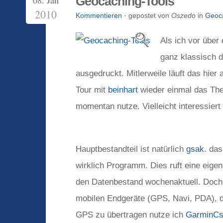
08. Jan
Geocaching-Tools
2010
Kommentieren
· gepostet von
Oszedo
in
Geoc
Als ich vor über
ganz klassisch d
ausgedruckt. Mitlerweile läuft das hier
Tour mit
beinhart
wieder einmal das Them
momentan nutze. Vielleicht interessiert
Hauptbestandteil ist natürlich
gsak
. da
wirklich Programm. Dies ruft eine eige
den Datenbestand wochenaktuell. Doch
mobilen Endgeräte (GPS, Navi, PDA), d
GPS zu übertragen nutze ich
GarminCs