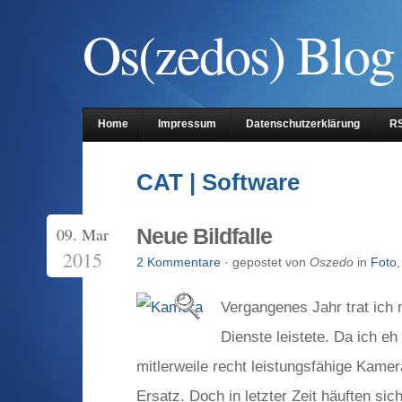
Os(zedos) Blog
Home
Impressum
Datenschutzerklärung
R
CAT | Software
09. Mar
Neue Bildfalle
2015
2 Kommentare
· gepostet von
Oszedo
in
Foto
Vergangenes Jahr trat ich
Dienste leistete. Da ich eh
mitlerweile recht leistungsfähige Kame
Ersatz. Doch in letzter Zeit häuften si