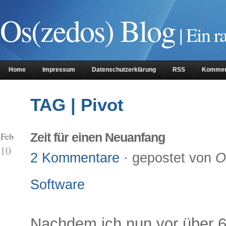
Os(zedos) Blog
| Ein r
Home
Impressum
Datenschutzerklärung
RSS
Kommen
TAG | Pivot
 Feb
Zeit für einen Neuanfang
10
2 Kommentare
· gepostet von
O
Software
Nachdem ich nun vor über 