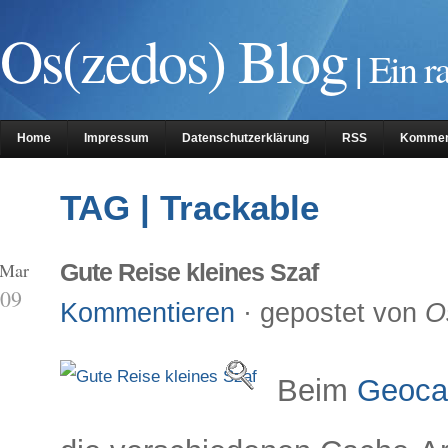
Os(zedos) Blog
| Ein r
Home
Impressum
Datenschutzerklärung
RSS
Kommen
TAG | Trackable
 Mar
Gute Reise kleines Szaf
09
Kommentieren
· gepostet von
O
Beim
Geoca