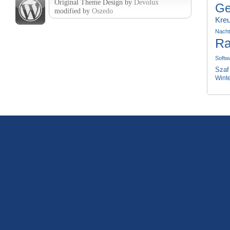
Original Theme Design by
Devolux
Ge
modified by
Oszedo
Kre
Nach
Ra
Softw
Szaf
Wint