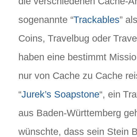
die verschiedenen Cache-Ar
sogenannte “
Trackables
” al
Coins, Travelbug oder Trave
haben eine bestimmt Mission
nur von Cache zu Cache reis
“
Jurek’s Soapstone
“, ein T
aus Baden-Württemberg gehö
wünschte, dass sein Stein Be