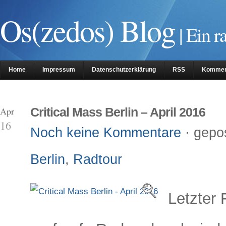
Os(zedos) Blog
| Ein r
Home
Impressum
Datenschutzerklärung
RSS
Kommen
 Apr
Critical Mass Berlin – April 2016
16
Noch keine Kommentare
· gepo
Berlin
,
Radtour
Letzter 