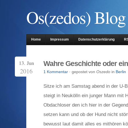
Os(zedos) Blog
Home
Impressum
Datenschutzerklärung
R
13. Jun
Wahre Geschichte oder ein
2016
1 Kommentar
· gepostet von
Oszedo
in
Berlin
Sitze ich am Samstag abend in der U-
steigt in Neukölln ein junger Mann mit
Obdachloser den ich hier in der Gegend
setzen kann und ob der Hund nicht stört
bewusst laut damit alles es mithören k