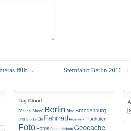
meras fällt…
Sternfahrt Berlin 2016
→
Tag Cloud
A
Berlin
Brandenburg
Ar
Blog
"Critical Mass"
Fahrrad
Flughafen
Eis
Britz
Brücke
Feuerwerk
Foto
Geocache
Fotos
Friedrichshain