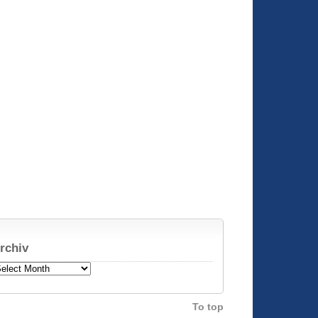
rchiv
chiv
To top