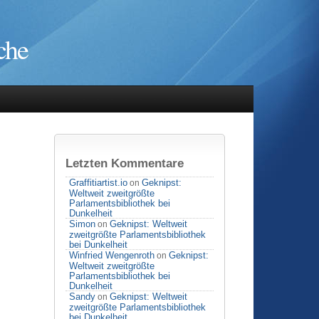
che
Letzten Kommentare
Graffitiartist.io
Geknipst:
on
Weltweit zweitgrößte
Parlamentsbibliothek bei
Dunkelheit
Simon
Geknipst: Weltweit
on
zweitgrößte Parlamentsbibliothek
bei Dunkelheit
Winfried Wengenroth
Geknipst:
on
Weltweit zweitgrößte
Parlamentsbibliothek bei
Dunkelheit
Sandy
Geknipst: Weltweit
on
zweitgrößte Parlamentsbibliothek
bei Dunkelheit