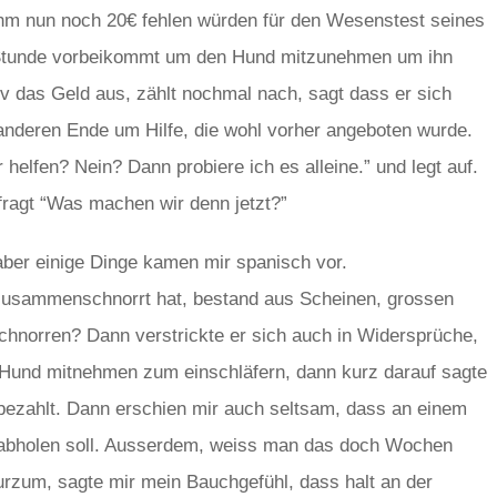
hm nun noch 20€ fehlen würden für den Wesenstest seines
r Stunde vorbeikommt um den Hund mitzunehmen um ihn
v das Geld aus, zählt nochmal nach, sagt dass er sich
m anderen Ende um Hilfe, die wohl vorher angeboten wurde.
helfen? Nein? Dann probiere ich es alleine.” und legt auf.
fragt “Was machen wir denn jetzt?”
ber einige Dinge kamen mir spanisch vor.
 zusammenschnorrt hat, bestand aus Scheinen, grossen
chnorren? Dann verstrickte er sich auch in Widersprüche,
n Hund mitnehmen zum einschläfern, dann kurz darauf sagte
€ bezahlt. Dann erschien mir auch seltsam, dass an einem
 abholen soll. Ausserdem, weiss man das doch Wochen
urzum, sagte mir mein Bauchgefühl, dass halt an der